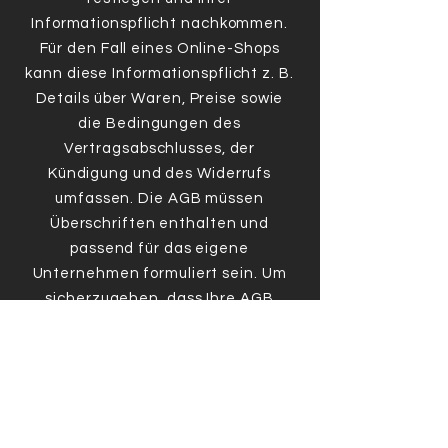
Informationspflicht nachkommen.
Für den Fall eines Online-Shops
kann diese Informationspflicht z. B.
Details über Waren, Preise sowie
die Bedingungen des
Vertragsabschlusses, der
Kündigung und des Widerrufs
umfassen. Die AGB müssen
Überschriften enthalten und
passend für das eigene
Unternehmen formuliert sein. Um
sicherzugehen, dass Ihre AGB
gesetzlichen Regelungen
entsprechen, lassen Sie diese von
einem erfahrenen Anwalt
überprüfen.